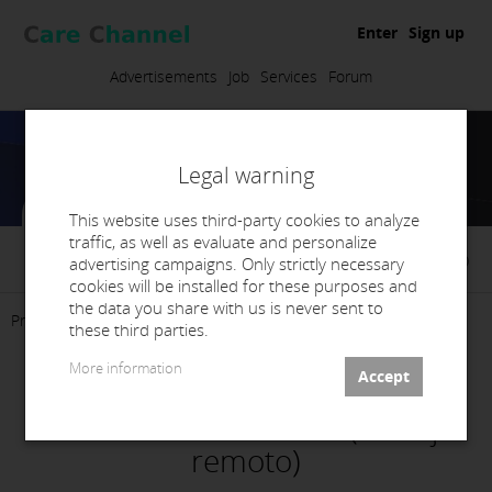
Enter
Sign up
Advertisements
Job
Services
Forum
Legal warning
This website uses third-party cookies to analyze
traffic, as well as evaluate and personalize
GAZZOTTI Digital Lab
advertising campaigns. Only strictly necessary
cookies will be installed for these purposes and
the data you share with us is never sent to
Presentation
Products
Services
Jobs
Contact
these third parties.
More information
SABES DISEÑAR? ENTONCES TE
ESTAMOS BUSCANDO (trabajo
remoto)