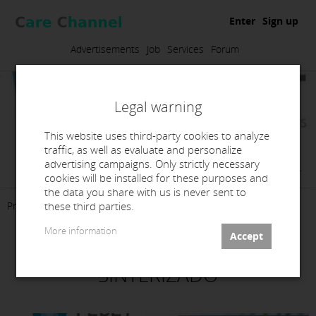
Enter
Sign up
Advertisements
Job
Services
Forum
Legal warning
This website uses third-party cookies to analyze
traffic, as well as evaluate and personalize
advertising campaigns. Only strictly necessary
Febet Digital Dental Solutions, S.L.
cookies will be installed for these purposes and
the data you share with us is never sent to
these third parties.
Presentation
Products
Services
Contact
More information
CENTRO DE FRESADO Y
SINTERIZADO