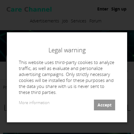
Enter
Sign up
Advertisements
Job
Services
Forum
Legal warning
This website uses third-party cookies to analyze
traffic, as well as evaluate and personalize
Brodent Digital Lab
advertising campaigns. Only strictly necessary
cookies will be installed for these purposes and
the data you share with us is never sent to
Presentation
Services
Contact
these third parties.
More information
LABORATORIO BRODENT DIGITAL
LAB