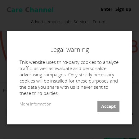
Enter
Sign up
Advertisements
Job
Services
Forum
Legal warning
This website uses third-party cookies to analyze
traffic, as well as evaluate and personalize
Prolab Dental
advertising campaigns. Only strictly necessary
cookies will be installed for these purposes and
the data you share with us is never sent to
Presentation
Products
Services
Contact
these third parties.
More information
LABORATORIO DE ORTODONCIA
Y RNO