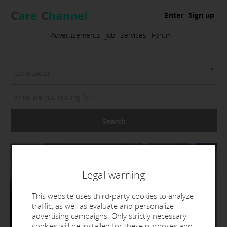
Enter
Sign up
Advertisements
Job
Services
Forum
Localización
Search
Legal warning
This website uses third-party cookies to analyze
traffic, as well as evaluate and personalize
advertising campaigns. Only strictly necessary
cookies will be installed for these purposes and