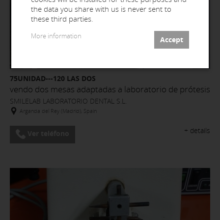
the data you share with us is never sent to
these third parties.
More information
75UNIDAD---120 LAS DOS
vendo dos mesas adaptadas a laboratorio de prótesis
SMILELAB LABORATORIO DENTAL S.L.
Arganda del Rey (Madrid), Spain
+ details
Ver teléfono