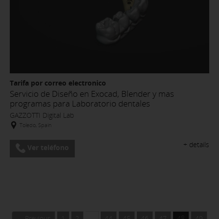
Tarifa por correo electronico
Servicio de Diseño en Exocad, Blender y mas
programas para Laboratorio dentales
GAZZOTTI Digital Lab
Toledo, Spain
+ details
Ver teléfono
← Previous
1
2
…
44
45
46
47
48
49