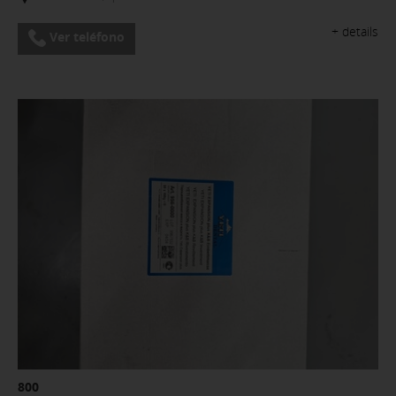
+ details
Ver teléfono
800