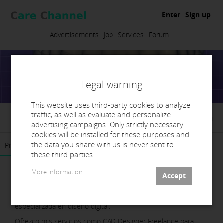
Enter
Sign up
Advertisements
Job
Services
Forum
Legal warning
This website uses third-party cookies to analyze
traffic, as well as evaluate and personalize
Raquel Galve Guillén
advertising campaigns. Only strictly necessary
cookies will be installed for these purposes and
the data you share with us is never sent to
Presentation
Contact
these third parties.
More information
Mi nombre es Raquel Galve, protésico dental con más de 10
años de experiencia en el sector y más de 7 años
especializada en diseño digital.
Ofrezco mis servicios como CAD Designer Freelance para