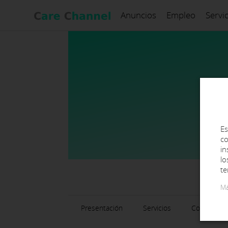
Anuncios
Empleo
Servi
Es
co
in
lo
te
Má
Presentación
Servicios
Contacto