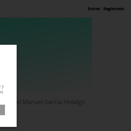
Entrar
Regístrate
 y
os
Rafael Manuel García Hidalgo