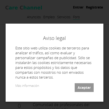
Entrar
Regístrate
Anuncios
Empleo
Servicios
Foro
Aviso legal
Foro
Este sitio web utiliza cookies de terceros para
analizar el tráfico, así como evaluar y
personalizar campañas de publicidad. Sólo se
Todas las secciones
Cursos
Materiales
instalarán las cookies estrictamente necesarias
para estos propósitos y los datos que
Cuestiones técnicas
CAD/CAM
General
compartas con nosotros no son enviados
nunca a estos terceros.
Buscar
Más información
0
Comunidad de profesionales del