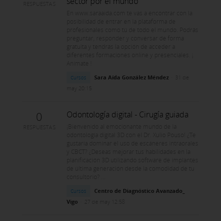
sector por el mundo
RESPUESTAS
En www.saraaida.com te vas a encontrar con la
posibilidad de entrar en la plataforma de
profesionales como tú de todo el mundo. Podrás
preguntar, responder y conversar de forma
gratuita y tendrás la opción de acceder a
diferentes formaciones online y presenciales. ¡
Anímate !
Sara Aída González Méndez
·
31 de
Cursos
may 20:15
0
Odontología digital - Cirugía guiada
¡Bienvenido al emocionante mundo de la
RESPUESTAS
odontología digital 3D con el Dr. Xulio Pouso! ¿Te
gustaría dominar el uso de escáneres intraorales
y CBCT? ¿Deseas mejorar tus habilidades en la
planificación 3D utilizando software de implantes
de última generación desde la comodidad de tu
consultorio? ...
Centro de Diagnóstico Avanzado_
Cursos
Vigo
·
27 de may 12:58