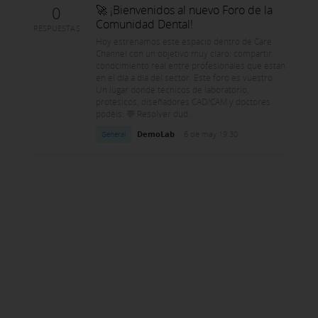
0
🚀 ¡Bienvenidos al nuevo Foro de la
Comunidad Dental!
RESPUESTAS
Hoy estrenamos este espacio dentro de Care
Channel con un objetivo muy claro: compartir
conocimiento real entre profesionales que están
en el día a día del sector. Este foro es vuestro.
Un lugar donde técnicos de laboratorio,
protésicos, diseñadores CAD/CAM y doctores
podéis: 💬 Resolver dud...
DemoLab
·
6 de may 19:30
General