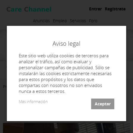
Entrar
Regístrate
Anuncios
Empleo
Servicios
Foro
Aviso legal
Este sitio web utiliza cookies de terceros para
analizar el tráfico, así como evaluar y
personalizar campañas de publicidad. Sólo se
Glink Dental S.L.U.
instalarán las cookies estrictamente necesarias
para estos propósitos y los datos que
compartas con nosotros no son enviados
Presentación
Productos
Contacto
nunca a estos terceros.
Más información
LAMPARA SECADO