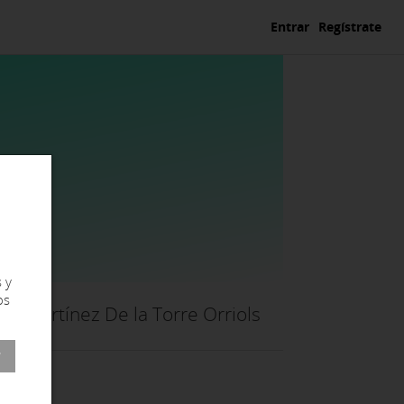
Entrar
Regístrate
 y
os
na Martínez De la Torre Orriols