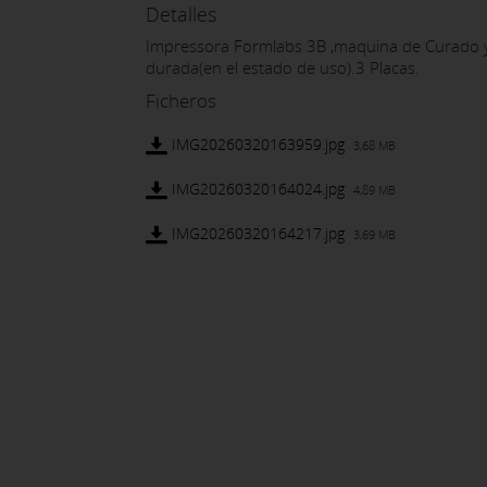
Detalles
Impressora Formlabs 3B ,maquina de Curado y L
durada(en el estado de uso).3 Placas.
Ficheros
IMG20260320163959.jpg
3,68 MB
IMG20260320164024.jpg
4,89 MB
IMG20260320164217.jpg
3,69 MB