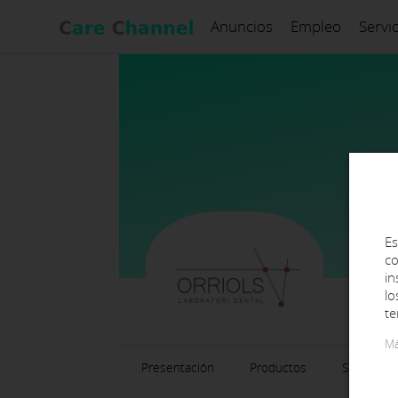
Anuncios
Empleo
Servi
Es
co
in
lo
te
Má
Presentación
Productos
Servicios