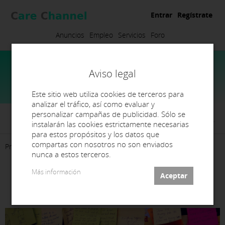
Entrar
Regístrate
Anuncios
Empleo
Servicios
Foro
Aviso legal
Este sitio web utiliza cookies de terceros para
analizar el tráfico, así como evaluar y
personalizar campañas de publicidad. Sólo se
Dental Fuente del Rey, S.L.
instalarán las cookies estrictamente necesarias
para estos propósitos y los datos que
compartas con nosotros no son enviados
Presentación
Contacto
nunca a estos terceros.
Más información
ODONTOLOGO GENERALISTA