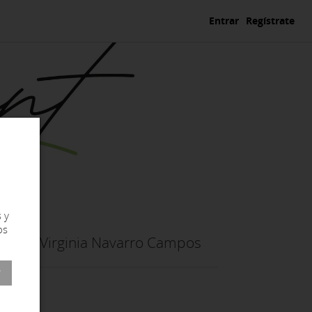
Entrar
Regístrate
 y
os
Virginia Navarro Campos