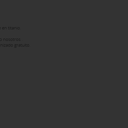
en titanio.
o nosotros .
nizado gratuito.