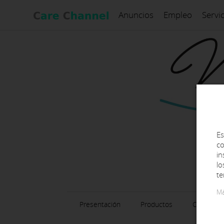
Anuncios
Empleo
Servi
Es
co
in
lo
te
Má
Presentación
Productos
Contacto