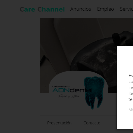
Anuncios
Empleo
Servi
Es
co
in
lo
te
Má
Presentación
Contacto