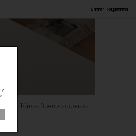
Entrar
Regístrate
 y
os
Tómas Bueno Izquierdo