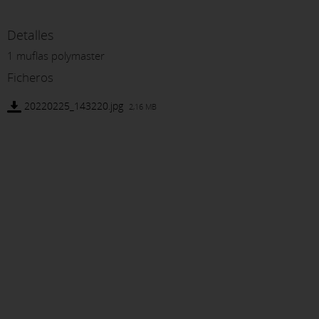
Detalles
1 muflas polymaster
Ficheros
20220225_143220.jpg
2,16 MB