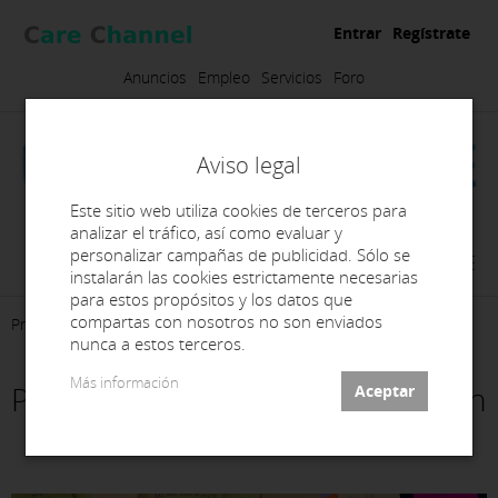
Entrar
Regístrate
Anuncios
Empleo
Servicios
Foro
Aviso legal
Este sitio web utiliza cookies de terceros para
analizar el tráfico, así como evaluar y
personalizar campañas de publicidad. Sólo se
JVORTHESE
instalarán las cookies estrictamente necesarias
para estos propósitos y los datos que
compartas con nosotros no son enviados
Presentación
Empleo
Contacto
nunca a estos terceros.
Más información
Prothèsiste dentaire spécialiser en
orthodontie