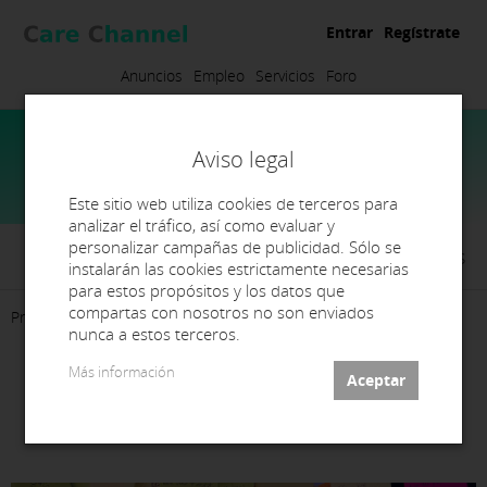
Entrar
Regístrate
Anuncios
Empleo
Servicios
Foro
Aviso legal
Este sitio web utiliza cookies de terceros para
analizar el tráfico, así como evaluar y
personalizar campañas de publicidad. Sólo se
Laboratori Dental Sergi Flores
instalarán las cookies estrictamente necesarias
para estos propósitos y los datos que
compartas con nosotros no son enviados
Presentación
Empleo
Contacto
nunca a estos terceros.
Más información
Buscamos Tecnico/Protesico
dental en Tarragona