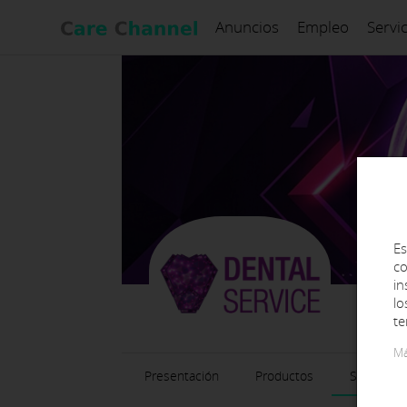
Anuncios
Empleo
Servi
Es
co
in
lo
te
Má
Presentación
Productos
Servicios