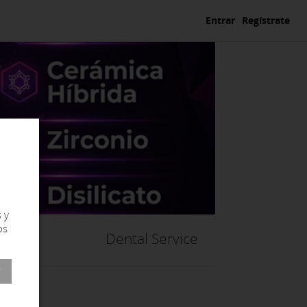
Entrar
Regístrate
 y
os
Dental Service