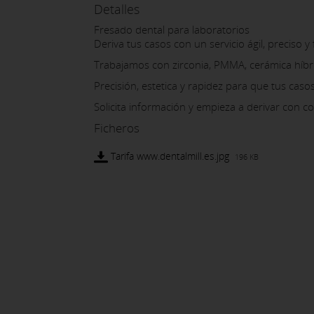
Detalles
Fresado dental para laboratorios
Deriva tus casos con un servicio ágil, preciso y 
Trabajamos con zirconia, PMMA, cerámica híbrid
Precisión, estetica y rapidez para que tus caso
Solicita información y empieza a derivar con c
Ficheros
Tarifa www.dentalmill.es.jpg
196 KB