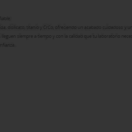
fiable.
a, disilicato, titanio y CrCo, ofreciendo un acabado cuidadoso y u
s lleguen siempre a tiempo y con la calidad que tu laboratorio neces
onfianza.