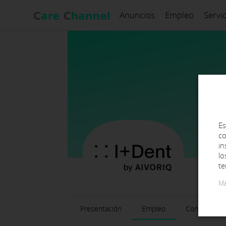
Anuncios
Empleo
Servi
Es
co
in
lo
te
Má
Presentación
Empleo
Contacto