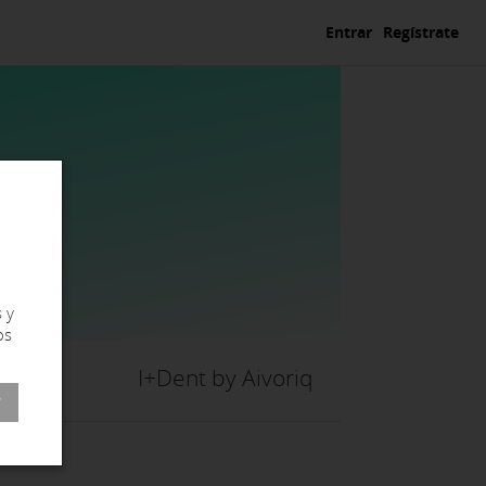
Entrar
Regístrate
 y
os
I+Dent by Aivoriq