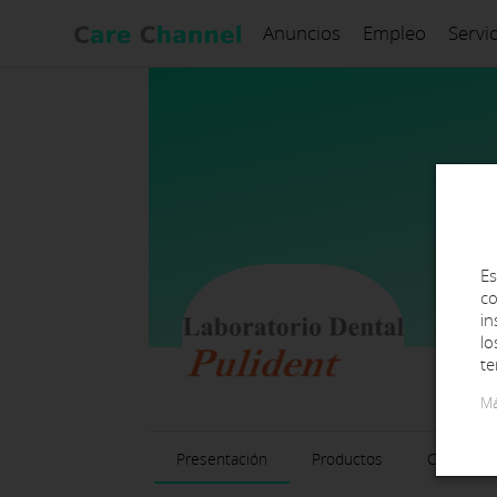
Anuncios
Empleo
Servi
Es
co
in
lo
te
Má
Presentación
Productos
Contacto