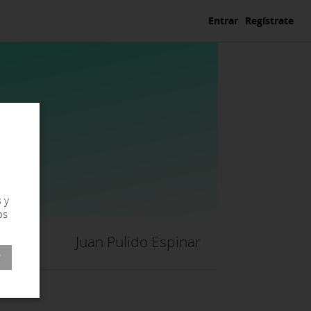
Entrar
Regístrate
 y
os
Juan Pulido Espinar