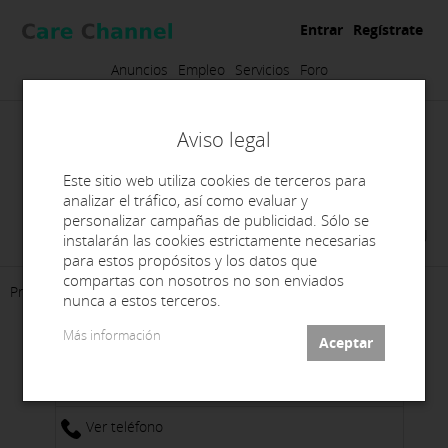
Entrar
Regístrate
Anuncios
Empleo
Servicios
Foro
Aviso legal
Este sitio web utiliza cookies de terceros para
analizar el tráfico, así como evaluar y
personalizar campañas de publicidad. Sólo se
Souristyle S.A.S.U
instalarán las cookies estrictamente necesarias
para estos propósitos y los datos que
compartas con nosotros no son enviados
Presentación
Servicios
Contacto
nunca a estos terceros.
Más información
Berre l'Etang, Francia
Ver teléfono