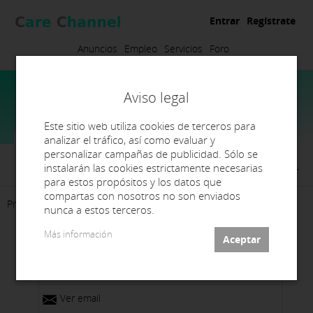
Entrar
Regístrate
Anuncios
Empleo
Servicios
Foro
Aviso legal
Este sitio web utiliza cookies de terceros para
analizar el tráfico, así como evaluar y
personalizar campañas de publicidad. Sólo se
Vyndental Art S.L
instalarán las cookies estrictamente necesarias
para estos propósitos y los datos que
compartas con nosotros no son enviados
Presentación
Contacto
nunca a estos terceros.
Más información
Alcorcón, España
Ver email