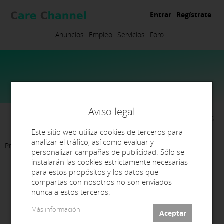
Entrar
Regístrate
Anuncios
Empleo
Servicios
Foro
Aviso legal
Alejandro Campos
Este sitio web utiliza cookies de terceros para
analizar el tráfico, así como evaluar y
Presentación
Servicios
Contacto
personalizar campañas de publicidad. Sólo se
instalarán las cookies estrictamente necesarias
para estos propósitos y los datos que
compartas con nosotros no son enviados
nunca a estos terceros.
Más información