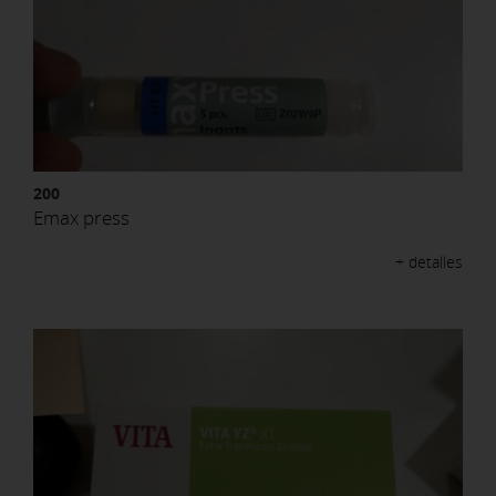
200
Emax press
+ detalles