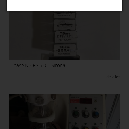
Ti base NB RS 6.0 L Sirona
+ detalles