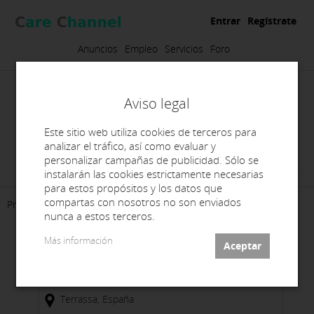
Entrar
Regístrate
Anuncios
Empleo
Servicios
Foro
Aviso legal
Este sitio web utiliza cookies de terceros para
analizar el tráfico, así como evaluar y
personalizar campañas de publicidad. Sólo se
CIC Protèsics S.L.
instalarán las cookies estrictamente necesarias
para estos propósitos y los datos que
compartas con nosotros no son enviados
Presentación
Productos
Empleo
Contacto
nunca a estos terceros.
Más información
C/ Autonomía, nº36, local A, 08225
Terrassa, España