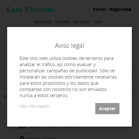
Entrar
Regístrate
Anuncios
Empleo
Servicios
Foro
Aviso legal
Este sitio web utiliza cookies de terceros para
analizar el tráfico, así como evaluar y
personalizar campañas de publicidad. Sólo se
FRESADOS BIODENTALES
instalarán las cookies estrictamente necesarias
TUCCIDENT
para estos propósitos y los datos que
compartas con nosotros no son enviados
nunca a estos terceros.
Presentación
Productos
Contacto
Más información
Plaza Almazara, 13, 23600
Martos, España