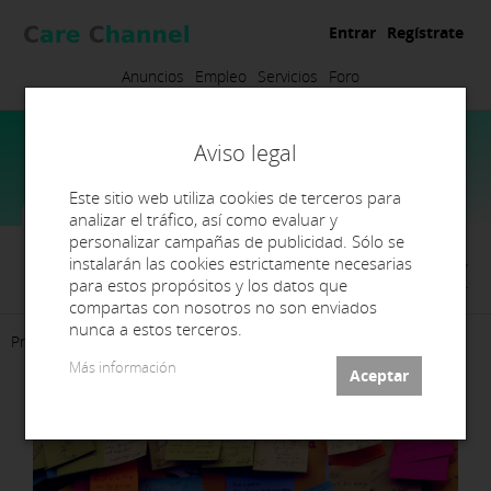
Entrar
Regístrate
Anuncios
Empleo
Servicios
Foro
Aviso legal
Este sitio web utiliza cookies de terceros para
analizar el tráfico, así como evaluar y
personalizar campañas de publicidad. Sólo se
LABORATORIOS DISEÑO DENTAL,
instalarán las cookies estrictamente necesarias
S.L.
para estos propósitos y los datos que
compartas con nosotros no son enviados
nunca a estos terceros.
Presentación
Empleo
Contacto
Más información