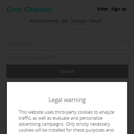
Enter
Sign up
Advertisements
Job
Services
Forum
Localización
Search
Legal warning
This website uses third-party cookies to analyze
traffic, as well as evaluate and personalize
advertising campaigns. Only strictly necessary
cookies will be installed for these purposes and