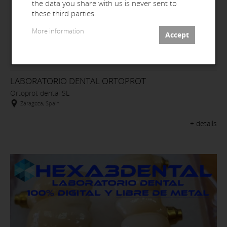
the data you share with us is never sent to
these third parties.
More information
LABORATORIO DENTAL ORTOPROT
Ortoprot dental SL
Zaragoza, Spain
+ details