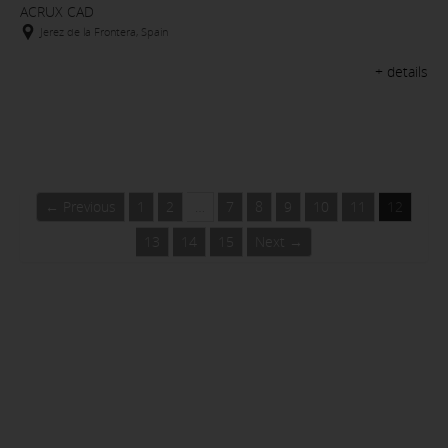
ACRUX CAD
Jerez de la Frontera, Spain
+ details
← Previous
1
2
…
7
8
9
10
11
12
13
14
15
Next →