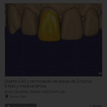
Diseño CAD y terminación de piezas de Zirconio,
E.Max y metalcerámica
Jesús Seisdedos Bellido Cad&Ceram Lab
Zamora, Spain
+ details